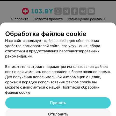
О проекте
Новости проекта
Размещение рекламы
Медицинский маркетинг
Публичный договор
Обработка файлов cookie
Пользовательское соглашение
Способы оплаты
Наш сайт использует файлы cookie для обеспечения
Вакансии
Партнеры
удобства пользователей сайта, его улучшения, сбора
Написать руководителю 103.by
статистики и предоставления персонализированных
Написать в поддержку
рекомендаций.
Персональные настройки cookie
Вы можете настроить параметры использования файлов
Обработка персональных данных
cookie или изменить свое согласие в более позднее время.
Для получения дополнительной информации о целях,
сроках и порядке использования файлов cookie вы
можете ознакомиться с нашей
Политикой обработки
файлов cookie
Принять
© 2026 ООО «Артокс Лаб», УНП 191700409
| 220012, Республика Беларусь,
г. Минск, улица Толбухина, 2, пом. 16 | help@103.by
Отклонить