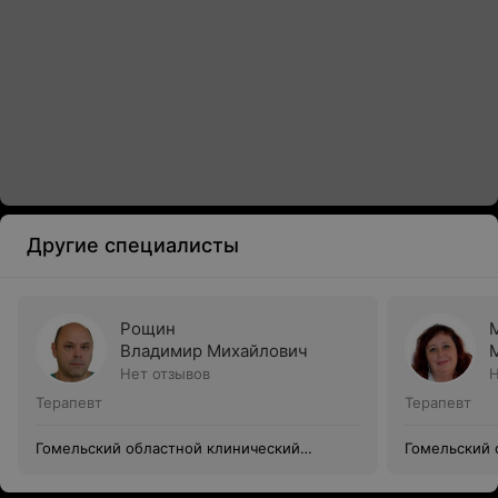
Другие специалисты
Рощин
Владимир Михайлович
Нет отзывов
Н
Терапевт
Терапевт
Гомельский областной клинический
Гомельский 
госпиталь инвалидов Отечественной войны
госпиталь и