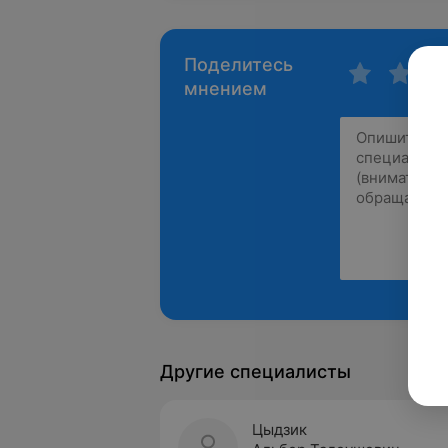
Поделитесь
мнением
Другие специалисты
Цыдзик