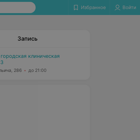
Избранное
Войти
Запись
 городская клиническая
№3
льича, 286
до 21:00