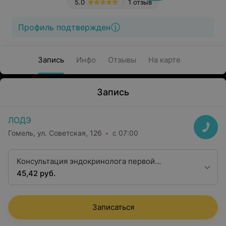
5.0
1 отзыв
Профиль подтвержден
Запись
Инфо
Отзывы
На карте
Запись
ЛОДЭ
Гомель, ул. Советская, 126
с 07:00
Консультация эндокринолога первой
квалификационной категории
45,42 руб.
Записаться