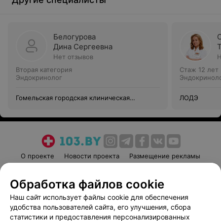
Белогурова
Дина Сергеевна
Нет отзывов
Н
Вторая категория
Стаж 12 лет
Эндокринолог
Эндокринол
Гомельская городская клиническая
ЛОДЭ
больница №3
О проекте
Новости проекта
Размещение рекламы
Медицинский маркетинг
Публичный договор
Обработка файлов cookie
Пользовательское соглашение
Способы оплаты
Наш сайт использует файлы cookie для обеспечения
Вакансии
Партнеры
удобства пользователей сайта, его улучшения, сбора
Написать руководителю 103.by
статистики и предоставления персонализированных