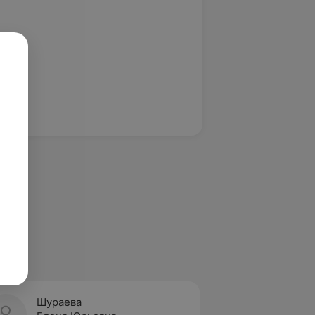
Шураева
Раков