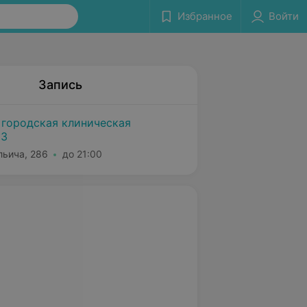
Избранное
Войти
Запись
 городская клиническая
№3
льича, 286
до 21:00