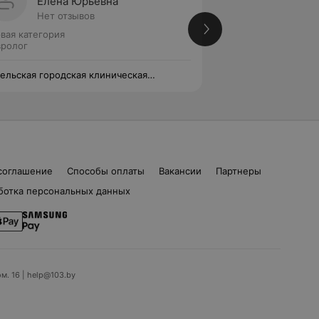
Елена Юрьевна
Алекс
Нет отзывов
Нет от
вая категория
Первая категория
ролог
Невролог
ельская городская клиническая
Гомельская городс
ьница №3
больница №3
соглашение
Способы оплаты
Вакансии
Партнеры
ботка персональных данных
ом. 16 | help@103.by