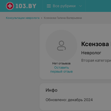
Все рубрики
Консультации невролога
•
Ксензова Галина Валерьевна
Ксензова
Невролог
Вторая категор
Нет отзывов
Оставить
первый отзыв
Инфо
Обновлено: декабрь 2024