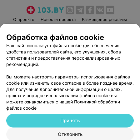
О проекте
Новости проекта
Размещение рекламы
Медицинский маркетинг
Публичный договор
Обработка файлов cookie
Пользовательское соглашение
Способы оплаты
Наш сайт использует файлы cookie для обеспечения
Вакансии
Партнеры
удобства пользователей сайта, его улучшения, сбора
Написать руководителю 103.by
статистики и предоставления персонализированных
Написать в поддержку
рекомендаций.
Персональные настройки cookie
Вы можете настроить параметры использования файлов
Обработка персональных данных
cookie или изменить свое согласие в более позднее время.
Для получения дополнительной информации о целях,
сроках и порядке использования файлов cookie вы
можете ознакомиться с нашей
Политикой обработки
файлов cookie
Принять
© 2026 ООО «Артокс Лаб», УНП 191700409
| 220012, Республика Беларусь,
г. Минск, улица Толбухина, 2, пом. 16 | help@103.by
Отклонить