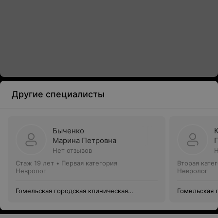
Другие специалисты
Быченко
Марина Петровна
Нет отзывов
Н
Стаж 19 лет
•
Первая категория
Вторая кате
Невролог
Невролог
Гомельская городская клиническая
Гомельская 
больница №3
больница №