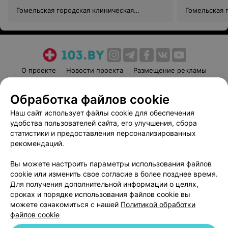
Гомельская городская клиническая
Гомельская 
больница №3
больница №
О проекте
Новости проекта
Размещение рекламы
Медицинский маркетинг
Публичный договор
Обработка файлов cookie
Пользовательское соглашение
Способы оплаты
Наш сайт использует файлы cookie для обеспечения
Вакансии
Партнеры
удобства пользователей сайта, его улучшения, сбора
Написать руководителю 103.by
статистики и предоставления персонализированных
Написать в поддержку
рекомендаций.
Персональные настройки cookie
Вы можете настроить параметры использования файлов
Обработка персональных данных
cookie или изменить свое согласие в более позднее время.
Для получения дополнительной информации о целях,
сроках и порядке использования файлов cookie вы
можете ознакомиться с нашей
Политикой обработки
файлов cookie