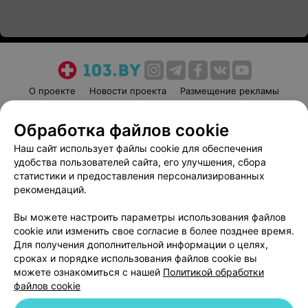
О проекте
Новости проекта
Размещение рекламы
Медицинский маркетинг
Публичный договор
Обработка файлов cookie
Пользовательское соглашение
Способы оплаты
Наш сайт использует файлы cookie для обеспечения
Вакансии
Партнеры
удобства пользователей сайта, его улучшения, сбора
Написать руководителю 103.by
статистики и предоставления персонализированных
Написать в поддержку
рекомендаций.
Персональные настройки cookie
Вы можете настроить параметры использования файлов
Обработка персональных данных
cookie или изменить свое согласие в более позднее время.
Для получения дополнительной информации о целях,
сроках и порядке использования файлов cookie вы
можете ознакомиться с нашей
Политикой обработки
файлов cookie