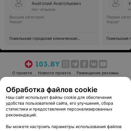
Анатолий Анатольевич
Нет отзывов
Н
Высшая категория
Первая кате
Хирург
Хирург
Гомельская городская клиническая
Гомельская 
больница №3
больница №
О проекте
Новости проекта
Размещение рекламы
Медицинский маркетинг
Публичный договор
Обработка файлов cookie
Пользовательское соглашение
Способы оплаты
Наш сайт использует файлы cookie для обеспечения
Вакансии
Партнеры
удобства пользователей сайта, его улучшения, сбора
Написать руководителю 103.by
статистики и предоставления персонализированных
Написать в поддержку
рекомендаций.
Персональные настройки cookie
Вы можете настроить параметры использования файлов
Обработка персональных данных