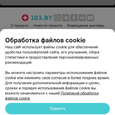
О проекте
Новости проекта
Размещение рекламы
Медицинский маркетинг
Публичный договор
Обработка файлов cookie
Пользовательское соглашение
Способы оплаты
Наш сайт использует файлы cookie для обеспечения
Вакансии
Партнеры
удобства пользователей сайта, его улучшения, сбора
Написать руководителю 103.by
статистики и предоставления персонализированных
Написать в поддержку
рекомендаций.
Персональные настройки cookie
Вы можете настроить параметры использования файлов
Обработка персональных данных
cookie или изменить свое согласие в более позднее время.
Для получения дополнительной информации о целях,
сроках и порядке использования файлов cookie вы
можете ознакомиться с нашей
Политикой обработки
файлов cookie
Принять
© 2026 ООО «Артокс Лаб», УНП 191700409
| 220012, Республика Беларусь,