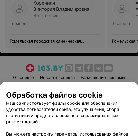
Коренная
Виктория Владимировна
Нет отзывов
Н
Терапевт
Терапевт
Гомельская городская клиническая
Гомельская 
больница №3
больница №
О проекте
Новости проекта
Размещение рекламы
Медицинский маркетинг
Публичный договор
Обработка файлов cookie
Пользовательское соглашение
Способы оплаты
Наш сайт использует файлы cookie для обеспечения
Вакансии
Партнеры
удобства пользователей сайта, его улучшения, сбора
Написать руководителю 103.by
статистики и предоставления персонализированных
Написать в поддержку
рекомендаций.
Персональные настройки cookie
Вы можете настроить параметры использования файлов
Обработка персональных данных