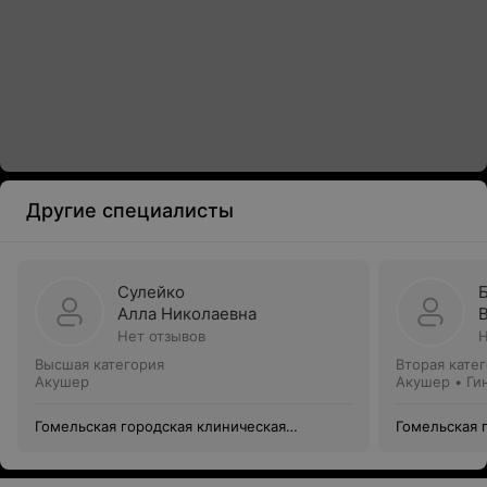
Другие специалисты
Сулейко
Алла Николаевна
Нет отзывов
Н
Высшая категория
Вторая кате
Акушер
Акушер • Ги
Гомельская городская клиническая
Гомельская 
больница №3
больница №