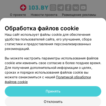
О проекте
Новости проекта
Размещение рекламы
Медицинский маркетинг
Публичный договор
Обработка файлов cookie
Пользовательское соглашение
Способы оплаты
Наш сайт использует файлы cookie для обеспечения
Вакансии
Партнеры
удобства пользователей сайта, его улучшения, сбора
Написать руководителю 103.by
статистики и предоставления персонализированных
Написать в поддержку
рекомендаций.
Персональные настройки cookie
Вы можете настроить параметры использования файлов
Обработка персональных данных
cookie или изменить свое согласие в более позднее время.
Для получения дополнительной информации о целях,
сроках и порядке использования файлов cookie вы
можете ознакомиться с нашей
Политикой обработки
файлов cookie
Принять
© 2026 ООО «Артокс Лаб», УНП 191700409
| 220012, Республика Беларусь,
г. Минск, улица Толбухина, 2, пом. 16 | help@103.by
Отклонить