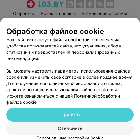
О проекте
Новости проекта
Размещение рекламы
Медицинский маркетинг
Публичный договор
Обработка файлов cookie
Пользовательское соглашение
Способы оплаты
Наш сайт использует файлы cookie для обеспечения
Вакансии
Партнеры
удобства пользователей сайта, его улучшения, сбора
Написать руководителю 103.by
статистики и предоставления персонализированных
Написать в поддержку
рекомендаций.
Персональные настройки cookie
Вы можете настроить параметры использования файлов
Обработка персональных данных
cookie или изменить свое согласие в более позднее время.
Для получения дополнительной информации о целях,
сроках и порядке использования файлов cookie вы
можете ознакомиться с нашей
Политикой обработки
файлов cookie
Принять
© 2026 ООО «Артокс Лаб», УНП 191700409
| 220012, Республика Беларусь,
г. Минск, улица Толбухина, 2, пом. 16 | help@103.by
Отклонить
Служба поддержки
+375 291212755
Персональные настройки Cookie