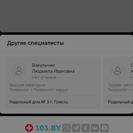
Другие специалисты
Вакульчик
Людмила Ивановна
Нет отзывов
Н
Высшая категория
Первая кате
Гинеколог • Гинеколог-хирург
Гинеколог •
Родильный дом № 3 г. Гомель
Родильный д