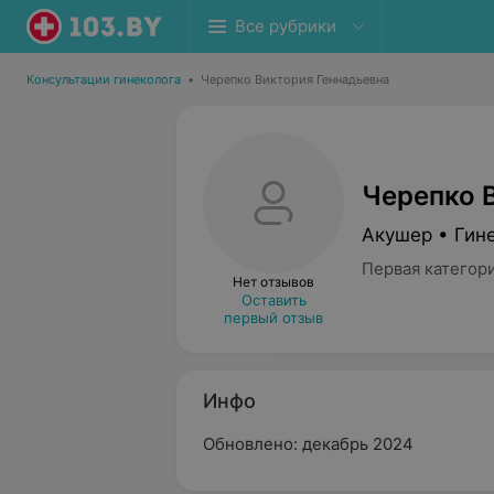
Все рубрики
Консультации гинеколога
•
Черепко Виктория Геннадьевна
Черепко 
Акушер • Гин
Первая категор
Нет отзывов
Оставить
первый отзыв
Инфо
Обновлено: декабрь 2024