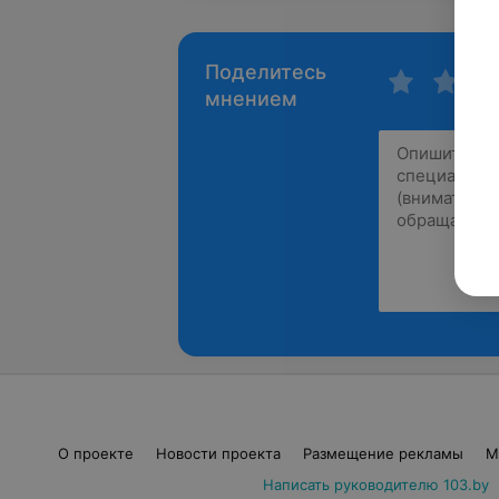
Поделитесь
мнением
О проекте
Новости проекта
Размещение рекламы
М
Написать руководителю 103.by