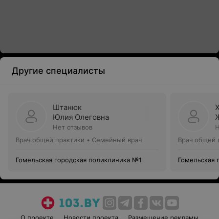
Другие специалисты
Штанюк
Юлия Олеговна
Нет отзывов
Н
Врач общей практики • Семейный врач
Врач общей 
Гомельская городская поликлиника №1
Гомельская 
О проекте
Новости проекта
Размещение рекламы