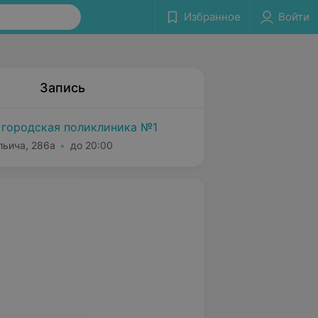
Избранное
Войти
Запись
 городская поликлиника №1
льича, 286а
до 20:00