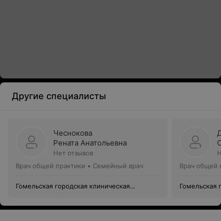
Другие специалисты
Чеснокова
Рената Анатольевна
Нет отзывов
Н
Врач общей практики • Семейный врач
Врач общей 
Гомельская городская клиническая
Гомельская 
поликлиника №3
поликлиник