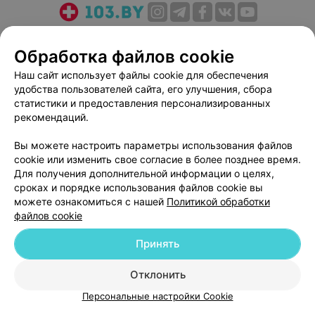
О проекте
Новости проекта
Размещение рекламы
Обработка файлов cookie
Медицинский маркетинг
Публичный договор
Пользовательское соглашение
Способы оплаты
Наш сайт использует файлы cookie для обеспечения
удобства пользователей сайта, его улучшения, сбора
Вакансии
Партнеры
статистики и предоставления персонализированных
Написать руководителю 103.by
рекомендаций.
Написать в поддержку
Вы можете настроить параметры использования файлов
Персональные настройки cookie
cookie или изменить свое согласие в более позднее время.
Обработка персональных данных
Для получения дополнительной информации о целях,
сроках и порядке использования файлов cookie вы
можете ознакомиться с нашей
Политикой обработки
файлов cookie
Принять
© 2026 ООО «Артокс Лаб», УНП 191700409
| 220012, Республика Беларусь,
Отклонить
г. Минск, улица Толбухина, 2, пом. 16 | help@103.by
Персональные настройки Cookie
Служба поддержки
+375 291212755