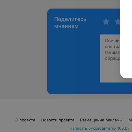
Поделитесь
мнением
О проекте
Новости проекта
Размещение рекламы
М
Написать руководителю 103.by