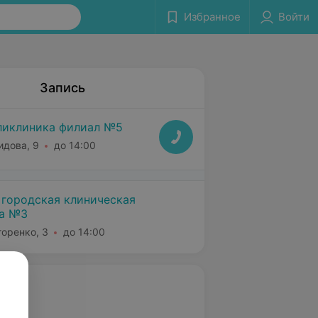
Избранное
Войти
Запись
ликлиника филиал №5
идова, 9
до 14:00
 городская клиническая
ка №3
горенко, 3
до 14:00