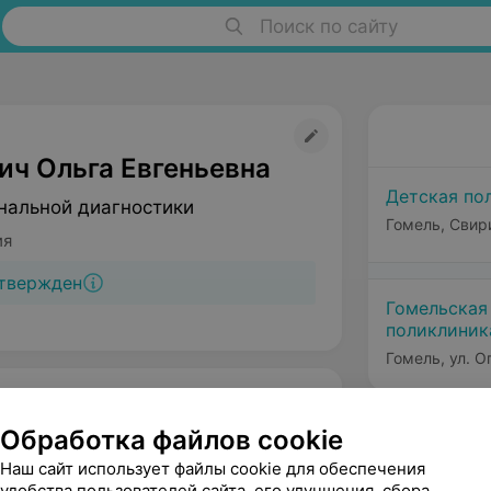
Поиск по сайту
ич Ольга Евгеньевна
Детская по
нальной диагностики
Гомель, Свир
ия
твержден
Гомельская
поликлини
Гомель, ул. О
Обработка файлов cookie
Наш сайт использует файлы cookie для обеспечения
удобства пользователей сайта, его улучшения, сбора