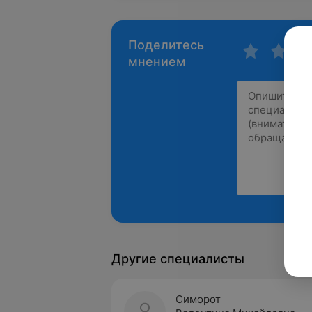
Поделитесь
мнением
Другие специалисты
Симорот