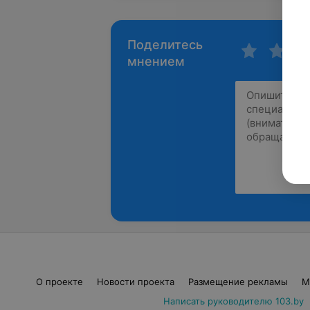
Поделитесь
мнением
О проекте
Новости проекта
Размещение рекламы
М
Написать руководителю 103.by