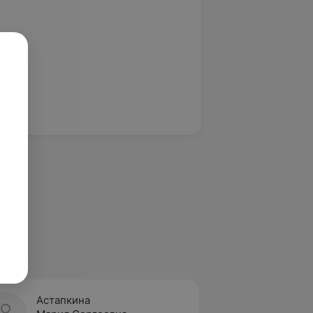
Астапкина
Смоля