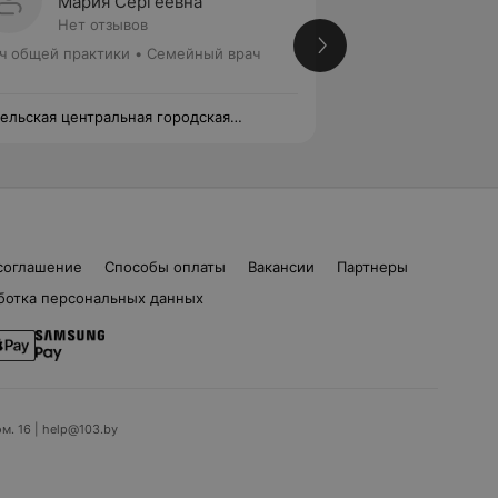
Мария Сергеевна
Ирина
Нет отзывов
Нет от
ч общей практики • Семейный врач
Врач общей практ
ельская центральная городская
Гомельская центра
иклиника филиал №4
поликлиника фил
соглашение
Способы оплаты
Вакансии
Партнеры
ботка персональных данных
ом. 16 | help@103.by