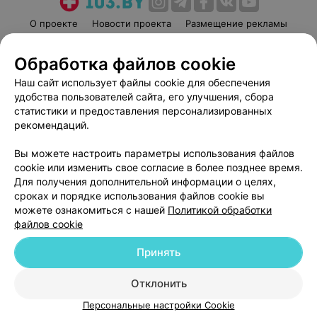
О проекте
Новости проекта
Размещение рекламы
Медицинский маркетинг
Публичный договор
Обработка файлов cookie
Пользовательское соглашение
Способы оплаты
Наш сайт использует файлы cookie для обеспечения
Вакансии
Партнеры
удобства пользователей сайта, его улучшения, сбора
Написать руководителю 103.by
статистики и предоставления персонализированных
Написать в поддержку
рекомендаций.
Персональные настройки cookie
Вы можете настроить параметры использования файлов
Обработка персональных данных
cookie или изменить свое согласие в более позднее время.
Для получения дополнительной информации о целях,
сроках и порядке использования файлов cookie вы
можете ознакомиться с нашей
Политикой обработки
файлов cookie
Принять
© 2026 ООО «Артокс Лаб», УНП 191700409
| 220012, Республика Беларусь,
г. Минск, улица Толбухина, 2, пом. 16 | help@103.by
Отклонить
Служба поддержки
+375 291212755
Персональные настройки Cookie