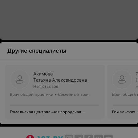
Другие специалисты
Акимова
Татьяна Александровна
Нет отзывов
Н
Врач общей практики • Семейный врач
Врач общей 
Гомельская центральная городская
Гомельская 
поликлиника филиал №4
поликлиник