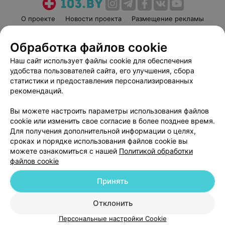
О проекте
Новости проекта
Размещение рекламы
Медицинский маркетинг
Публичный договор
Обработка файлов cookie
Пользовательское соглашение
Способы оплаты
Наш сайт использует файлы cookie для обеспечения
Вакансии
Партнеры
удобства пользователей сайта, его улучшения, сбора
Написать руководителю 103.by
статистики и предоставления персонализированных
Написать в поддержку
рекомендаций.
Персональные настройки cookie
Вы можете настроить параметры использования файлов
Обработка персональных данных
cookie или изменить свое согласие в более позднее время.
Для получения дополнительной информации о целях,
сроках и порядке использования файлов cookie вы
можете ознакомиться с нашей
Политикой обработки
файлов cookie
Принять
© 2026 ООО «Артокс Лаб», УНП 191700409
| 220012, Республика Беларусь,
г. Минск, улица Толбухина, 2, пом. 16 | help@103.by
Отклонить
Служба поддержки
+375 291212755
Персональные настройки Cookie