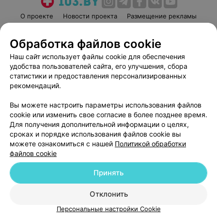
О проекте
Новости проекта
Размещение рекламы
Медицинский маркетинг
Публичный договор
Обработка файлов cookie
Пользовательское соглашение
Способы оплаты
Наш сайт использует файлы cookie для обеспечения
Вакансии
Партнеры
удобства пользователей сайта, его улучшения, сбора
Написать руководителю 103.by
статистики и предоставления персонализированных
Написать в поддержку
рекомендаций.
Персональные настройки cookie
Вы можете настроить параметры использования файлов
Обработка персональных данных
cookie или изменить свое согласие в более позднее время.
Для получения дополнительной информации о целях,
сроках и порядке использования файлов cookie вы
можете ознакомиться с нашей
Политикой обработки
файлов cookie
Принять
© 2026 ООО «Артокс Лаб», УНП 191700409
| 220012, Республика Беларусь,
г. Минск, улица Толбухина, 2, пом. 16 | help@103.by
Отклонить
Служба поддержки
+375 291212755
Персональные настройки Cookie