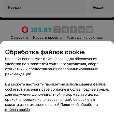
Нордин
Нордин
О проекте
Новости проекта
Размещение рекламы
Медицинский маркетинг
Публичный договор
Обработка файлов cookie
Пользовательское соглашение
Способы оплаты
Наш сайт использует файлы cookie для обеспечения
Вакансии
Партнеры
удобства пользователей сайта, его улучшения, сбора
Написать руководителю 103.by
статистики и предоставления персонализированных
Написать в поддержку
рекомендаций.
Персональные настройки cookie
Вы можете настроить параметры использования файлов
Обработка персональных данных
cookie или изменить свое согласие в более позднее время.
Для получения дополнительной информации о целях,
сроках и порядке использования файлов cookie вы
можете ознакомиться с нашей
Политикой обработки
файлов cookie