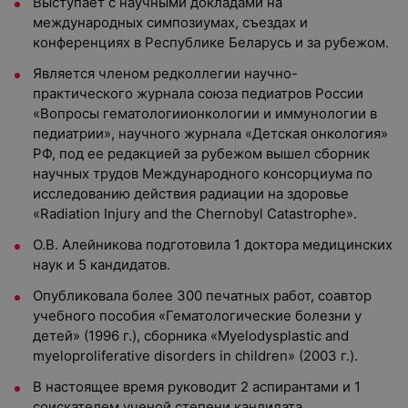
Выступает с научными докладами на
международных симпозиумах, съездах и
конференциях в Республике Беларусь и за рубежом.
Является членом редколлегии научно-
практического журнала союза педиатров России
«Вопросы гематологиионкологии и иммунологии в
педиатрии», научного журнала «Детская онкология»
РФ, под ее редакцией за рубежом вышел сборник
научных трудов Международного консорциума по
исследованию действия радиации на здоровье
«Radiation Injury and the Chernobyl Catastrophe».
О.В. Алейникова подготовила 1 доктора медицинских
наук и 5 кандидатов.
Опубликовала более 300 печатных работ, соавтор
учебного пособия «Гематологические болезни у
детей» (1996 г.), сборника «Myelodysplastic and
myeloproliferative disorders in children» (2003 г.).
В настоящее время руководит 2 аспирантами и 1
соискателем ученой степени кандидата