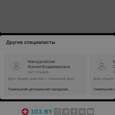
Другие специалисты
Манцуровская
Ксения Владимировна
Нет отзывов
Н
Врач общей практики • Семейный врач
Врач общей 
Гомельская центральная городская
Гомельская 
поликлиника филиал №11
поликлиника