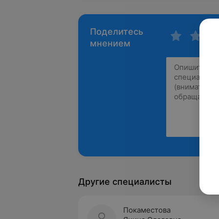
Поделитесь
мнением
Другие специалисты
Покаместова