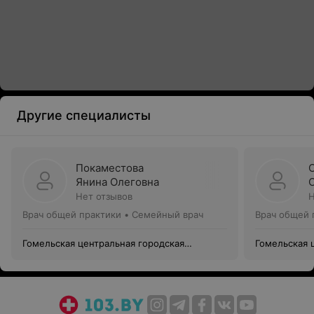
Другие специалисты
Покаместова
Янина Олеговна
Нет отзывов
Н
Врач общей практики • Семейный врач
Врач общей 
Гомельская центральная городская
Гомельская 
поликлиника филиал №10
поликлиник