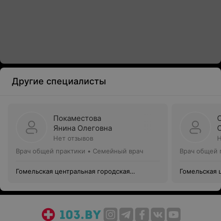
Другие специалисты
Покаместова
Янина Олеговна
Нет отзывов
Н
Врач общей практики • Семейный врач
Врач общей 
Гомельская центральная городская
Гомельская 
поликлиника филиал №10
поликлиник