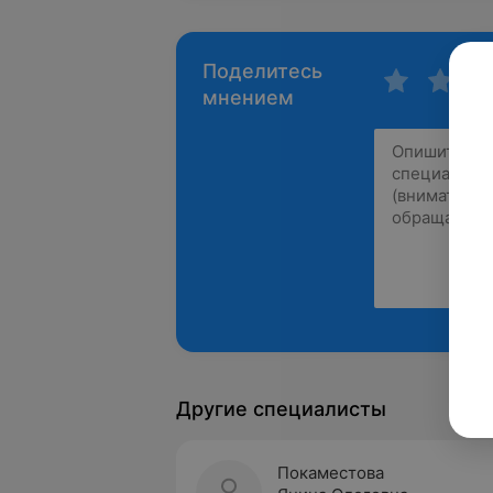
Поделитесь
мнением
Другие специалисты
Покаместова