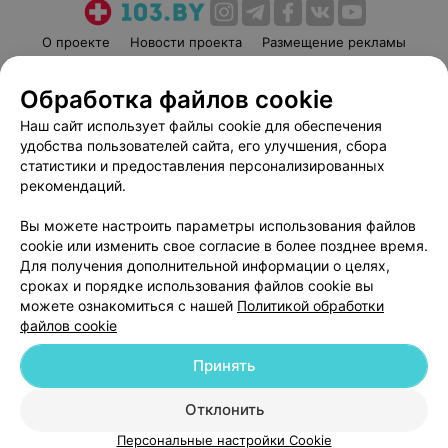
О проекте
Новости проекта
Размещение рекламы
Медицинский маркетинг
Публичный договор
Обработка файлов cookie
Пользовательское соглашение
Способы оплаты
Наш сайт использует файлы cookie для обеспечения
Вакансии
Партнеры
удобства пользователей сайта, его улучшения, сбора
Написать руководителю 103.by
статистики и предоставления персонализированных
Написать в поддержку
рекомендаций.
Персональные настройки cookie
Вы можете настроить параметры использования файлов
Обработка персональных данных
cookie или изменить свое согласие в более позднее время.
Для получения дополнительной информации о целях,
сроках и порядке использования файлов cookie вы
можете ознакомиться с нашей
Политикой обработки
файлов cookie
Принять
© 2026 ООО «Артокс Лаб», УНП 191700409
| 220012, Республика Беларусь,
г. Минск, улица Толбухина, 2, пом. 16 | help@103.by
Отклонить
Служба поддержки
+375 291212755
Персональные настройки Cookie