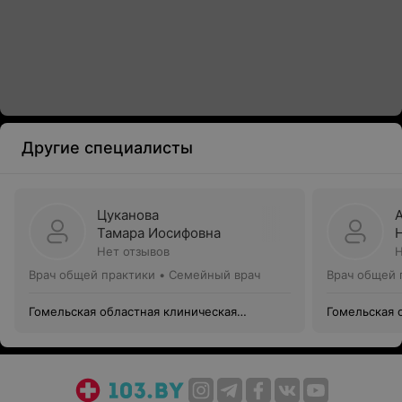
Другие специалисты
Цуканова
Тамара Иосифовна
Нет отзывов
Н
Врач общей практики • Семейный врач
Врач общей 
Гомельская областная клиническая
Гомельская 
поликлиника
поликлиник