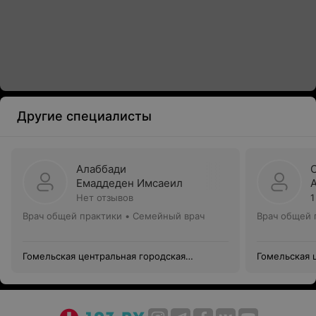
Другие специалисты
Алаббади
Емаддеден Имсаеил
Нет отзывов
1
Врач общей практики • Семейный врач
Врач общей 
Гомельская центральная городская
Гомельская 
поликлиника филиал №8
поликлиник