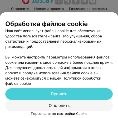
О проекте
Новости проекта
Размещение рекламы
Медицинский маркетинг
Публичный договор
Обработка файлов cookie
Пользовательское соглашение
Способы оплаты
Наш сайт использует файлы cookie для обеспечения
Вакансии
Партнеры
удобства пользователей сайта, его улучшения, сбора
Написать руководителю 103.by
статистики и предоставления персонализированных
Написать в поддержку
рекомендаций.
Персональные настройки cookie
Вы можете настроить параметры использования файлов
Обработка персональных данных
cookie или изменить свое согласие в более позднее время.
Для получения дополнительной информации о целях,
сроках и порядке использования файлов cookie вы
можете ознакомиться с нашей
Политикой обработки
файлов cookie
Принять
© 2026 ООО «Артокс Лаб», УНП 191700409
| 220012, Республика Беларусь,
г. Минск, улица Толбухина, 2, пом. 16 | help@103.by
Отклонить
Служба поддержки
+375 291212755
Персональные настройки Cookie