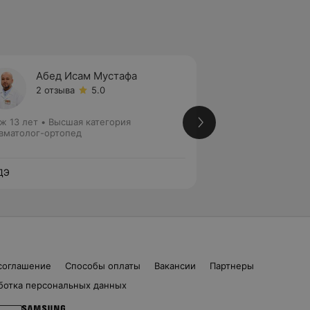
Абед Исам Мустафа
Тельн
Анна 
2 отзыва
5.0
Нет от
ж 13 лет
•
Высшая категория
Стаж 5 лет
•
Втора
вматолог-ортопед
Травматолог-орто
травматолог-орто
ДЭ
ЛОДЭ
соглашение
Способы оплаты
Вакансии
Партнеры
ботка персональных данных