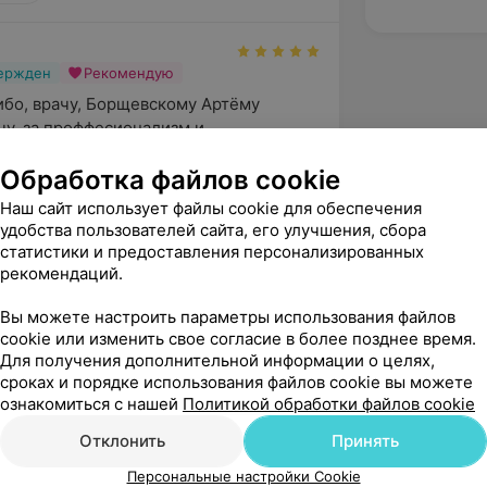
вержден
Рекомендую
бо, врачу, Борщевскому Артëму 
у, за проффесионализм и 
Обработка файлов cookie
тская, 126
Наш сайт использует файлы cookie для обеспечения
удобства пользователей сайта, его улучшения, сбора
статистики и предоставления персонализированных
нь, Елена! Благодарим Вас за отзыв о 
рекомендаций.
ециалиста нашего центра. Ваши слова 
ьности - лучшая оцен...
Вы можете настроить параметры использования файлов
cookie или изменить свое согласие в более позднее время.
Для получения дополнительной информации о целях,
сроках и порядке использования файлов cookie вы можете
вержден
ознакомиться с нашей
Политикой обработки файлов cookie
, осталась очень довольна, врач 
. Внимательная и приятная дала 
Отклонить
Принять
е советы. Ортопед ...
Персональные настройки Cookie