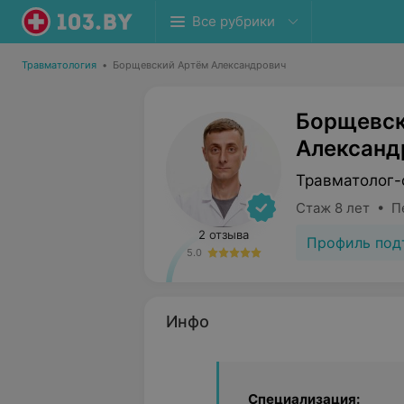
Все рубрики
Травматология
•
Борщевский Артём Александрович
Борщевск
Александ
Травматолог-
Стаж 8 лет • П
2 отзыва
Профиль под
5.0
Инфо
Специализация: