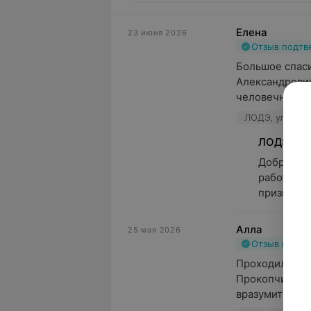
Елена
23 июня 2026
Отзыв подт
Большое спаси
Александрович
человечность.
ЛОДЭ, ул. Сове
ЛОДЭ
Добрый де
работе сп
признател
Алла
25 мая 2026
Отзыв подт
Проходила УЗИ
Прокопчик Е.Е
вразумительны