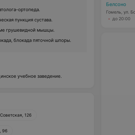
Белсоно
атолога-ортопеда.
Гомель, ул. Б
до 20:00
еская пункция сустава.
оме грушевидной мышцы.
окада, блокада пяточной шпоры.
цинское учебное заведение.
 Советская, 126
, 96