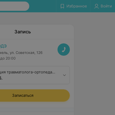
Избранное
Войти
Запись
ОДЭ
мель, ул. Советская, 126
до 20:00
ция травматолога-ортопеда
б.
алификационной категории
Записаться