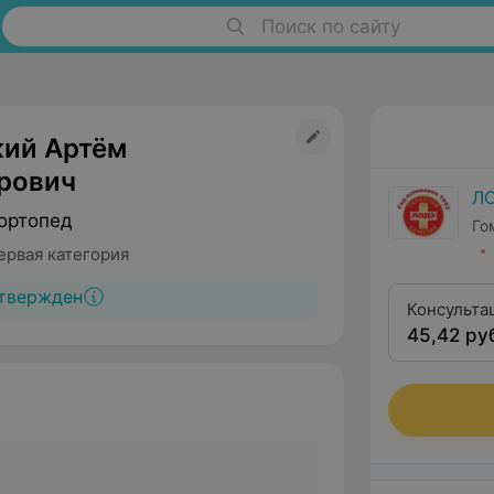
Поиск по сайту
ий Артём
рович
Л
ортопед
Го
ервая категория
твержден
Консульта
45,42 ру
первой кв