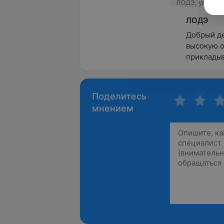
ЛОДЭ, ул. Сове
ЛОДЭ
Добрый де
высокую о
прикладыв
Поделитесь
мнением