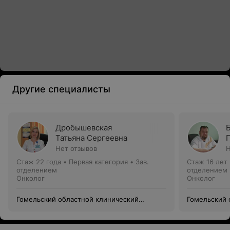
Другие специалисты
Дробышевская
Татьяна Сергеевна
Нет отзывов
Н
Стаж 22 года
•
Первая категория
•
Зав.
Стаж 16 лет
отделением
отделением
Онколог
Онколог
Гомельский областной клинический
Гомельский 
онкологический диспансер
онкологичес