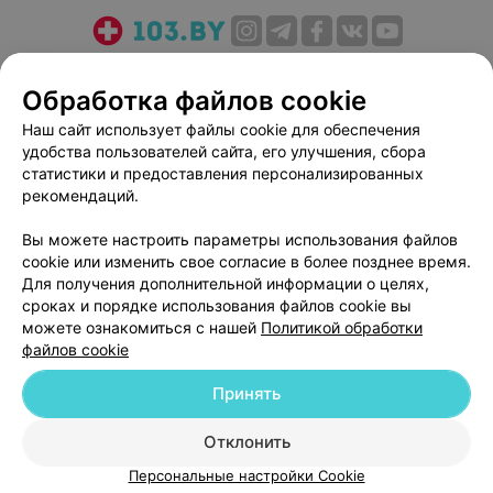
О проекте
Новости проекта
Размещение рекламы
Обработка файлов cookie
Медицинский маркетинг
Публичный договор
Пользовательское соглашение
Способы оплаты
Наш сайт использует файлы cookie для обеспечения
удобства пользователей сайта, его улучшения, сбора
Вакансии
Партнеры
статистики и предоставления персонализированных
Написать руководителю 103.by
рекомендаций.
Написать в поддержку
Вы можете настроить параметры использования файлов
Персональные настройки cookie
cookie или изменить свое согласие в более позднее время.
Обработка персональных данных
Для получения дополнительной информации о целях,
сроках и порядке использования файлов cookie вы
можете ознакомиться с нашей
Политикой обработки
файлов cookie
Принять
© 2026 ООО «Артокс Лаб», УНП 191700409
| 220012, Республика Беларусь,
Отклонить
г. Минск, улица Толбухина, 2, пом. 16 | help@103.by
Персональные настройки Cookie