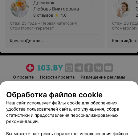
Дремлюк
Любовь Викторовна
8 отзывов
4.0
2
Стаж 23 года
•
Первая категория
Стаж 23 год
Стоматолог-терапевт
Стоматолог-
КреативДенталь
КреативДент
О проекте
Новости проекта
Размещение рекламы
Медицинский маркетинг
Публичный договор
Обработка файлов cookie
Пользовательское соглашение
Способы оплаты
Наш сайт использует файлы cookie для обеспечения
Вакансии
Партнеры
удобства пользователей сайта, его улучшения, сбора
Написать руководителю 103.by
статистики и предоставления персонализированных
Написать в поддержку
рекомендаций.
Персональные настройки cookie
Вы можете настроить параметры использования файлов
Обработка персональных данных