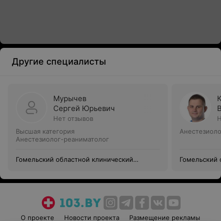
Другие специалисты
Мурычев
Сергей Юрьевич
Нет отзывов
Н
Высшая категория
Анестезиоло
Анестезиолог-реаниматолог
Гомельский областной клинический
Гомельский 
онкологический диспансер
онкологичес
О проекте
Новости проекта
Размещение рекламы