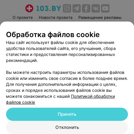
О проекте
Новости проекта
Размещение рекламы
Медицинский маркетинг
Публичный договор
Обработка файлов cookie
Пользовательское соглашение
Способы оплаты
Наш сайт использует файлы cookie для обеспечения
Вакансии
Партнеры
удобства пользователей сайта, его улучшения, сбора
Написать руководителю 103.by
статистики и предоставления персонализированных
Написать в поддержку
рекомендаций.
Персональные настройки cookie
Вы можете настроить параметры использования файлов
Обработка персональных данных
cookie или изменить свое согласие в более позднее время.
Для получения дополнительной информации о целях,
сроках и порядке использования файлов cookie вы
можете ознакомиться с нашей
Политикой обработки
файлов cookie
Принять
© 2026 ООО «Артокс Лаб», УНП 191700409
| 220012, Республика Беларусь,
г. Минск, улица Толбухина, 2, пом. 16 | help@103.by
Отклонить