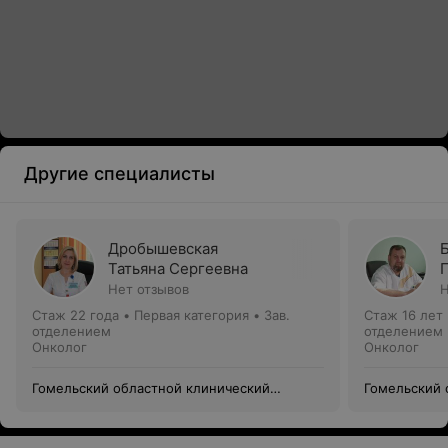
Другие специалисты
Дробышевская
Татьяна Сергеевна
Нет отзывов
Н
Стаж 22 года
•
Первая категория
•
Зав.
Стаж 16 лет
отделением
отделением
Онколог
Онколог
Гомельский областной клинический
Гомельский 
онкологический диспансер
онкологичес