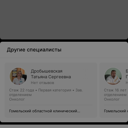
Другие специалисты
Дробышевская
Татьяна Сергеевна
Нет отзывов
Н
Стаж 22 года
•
Первая категория
•
Зав.
Стаж 16 лет
отделением
отделением
Онколог
Онколог
Гомельский областной клинический
Гомельский 
онкологический диспансер
онкологичес