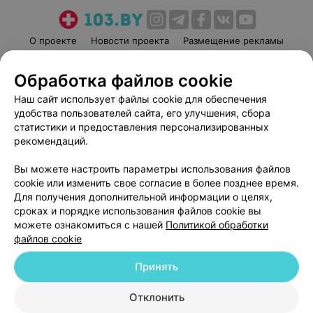
О проекте
Новости проекта
Размещение рекламы
Медицинский маркетинг
Публичный договор
Обработка файлов cookie
Пользовательское соглашение
Способы оплаты
Наш сайт использует файлы cookie для обеспечения
Вакансии
Партнеры
удобства пользователей сайта, его улучшения, сбора
Написать руководителю 103.by
статистики и предоставления персонализированных
Написать в поддержку
рекомендаций.
Персональные настройки cookie
Вы можете настроить параметры использования файлов
Обработка персональных данных
cookie или изменить свое согласие в более позднее время.
Для получения дополнительной информации о целях,
сроках и порядке использования файлов cookie вы
можете ознакомиться с нашей
Политикой обработки
файлов cookie
Принять
© 2026 ООО «Артокс Лаб», УНП 191700409
| 220012, Республика Беларусь,
г. Минск, улица Толбухина, 2, пом. 16 | help@103.by
Отклонить