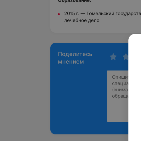
Образование:
2015 г.
—
Гомельский государст
лечебное дело
Поделитесь
мнением