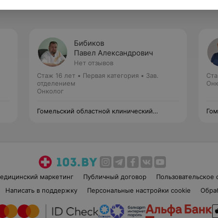
Бибиков
Павел Александрович
Нет отзывов
Стаж 16 лет
•
Первая категория
•
Зав.
Ста
отделением
Онк
Онколог
Гомельский областной клинический
Гом
онкологический диспансер
онк
едицинский маркетинг
Публичный договор
Пользовательское 
Написать в поддержку
Персональные настройки cookie
Обра