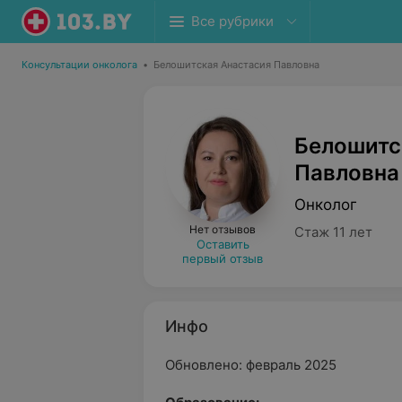
Все рубрики
Консультации онколога
•
Белошитская Анастасия Павловна
Белошитс
Павловна
Онколог
Нет отзывов
Стаж 11 лет
Оставить
первый отзыв
Инфо
Обновлено: февраль 2025