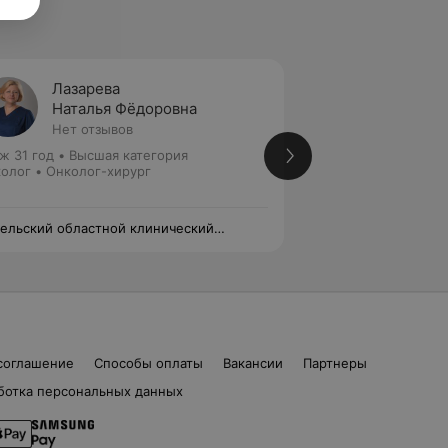
Лазарева
Богом
Наталья Фёдоровна
Свето
Нет отзывов
Нет от
ж 31 год
•
Высшая категория
Высшая категория
олог • Онколог-хирург
Онколог • Хирург
ельский областной клинический
Гомельский облас
ологический диспансер
онкологический д
соглашение
Способы оплаты
Вакансии
Партнеры
ботка персональных данных