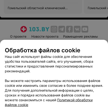
Гомельский областной клинический
Гомельский 
онкологический диспансер
онкологичес
О проекте
Новости проекта
Размещение рекламы
Медицинский маркетинг
Публичный договор
Обработка файлов cookie
Пользовательское соглашение
Способы оплаты
Наш сайт использует файлы cookie для обеспечения
Вакансии
Партнеры
удобства пользователей сайта, его улучшения, сбора
Написать руководителю 103.by
статистики и предоставления персонализированных
Написать в поддержку
рекомендаций.
Персональные настройки cookie
Вы можете настроить параметры использования файлов
Обработка персональных данных
cookie или изменить свое согласие в более позднее время.
Для получения дополнительной информации о целях,
сроках и порядке использования файлов cookie вы
можете ознакомиться с нашей
Политикой обработки
файлов cookie