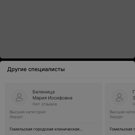
Другие специалисты
Беленица
Мария Иосифовна
Нет отзывов
Н
Высшая категория
Высшая кате
Хирург
Хирург
Гомельская городская клиническая
Гомельская 
больница скорой медицинской помощи
больница с