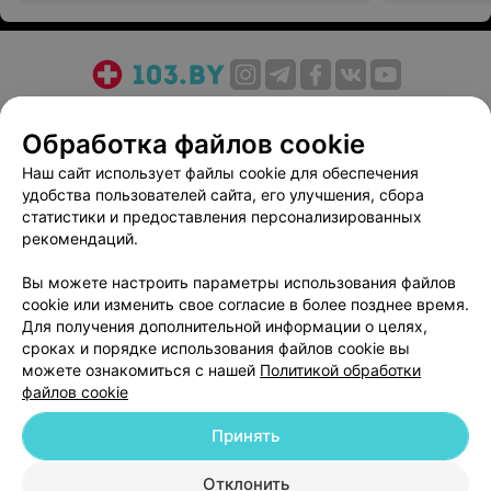
О проекте
Новости проекта
Размещение рекламы
Обработка файлов cookie
Медицинский маркетинг
Публичный договор
Пользовательское соглашение
Способы оплаты
Наш сайт использует файлы cookie для обеспечения
удобства пользователей сайта, его улучшения, сбора
Вакансии
Партнеры
статистики и предоставления персонализированных
Написать руководителю 103.by
рекомендаций.
Написать в поддержку
Вы можете настроить параметры использования файлов
Персональные настройки cookie
cookie или изменить свое согласие в более позднее время.
Обработка персональных данных
Для получения дополнительной информации о целях,
сроках и порядке использования файлов cookie вы
можете ознакомиться с нашей
Политикой обработки
файлов cookie
Принять
© 2026 ООО «Артокс Лаб», УНП 191700409
| 220012, Республика Беларусь,
Отклонить