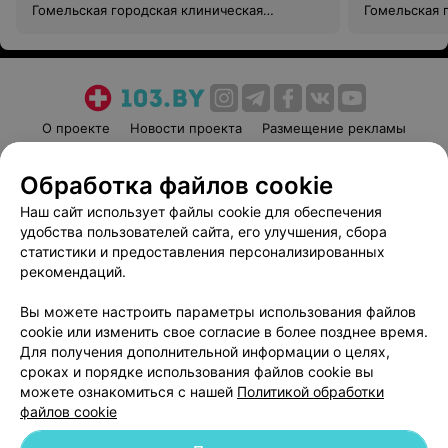
Гомельская городская клиническая
Гомельская 
больница скорой медицинской помощи
больница с
О проекте
Новости проекта
Размещение рекламы
Медицинский маркетинг
Публичный договор
Обработка файлов cookie
Пользовательское соглашение
Способы оплаты
Наш сайт использует файлы cookie для обеспечения
Вакансии
Партнеры
удобства пользователей сайта, его улучшения, сбора
Написать руководителю 103.by
статистики и предоставления персонализированных
Написать в поддержку
рекомендаций.
Персональные настройки cookie
Вы можете настроить параметры использования файлов
Обработка персональных данных
cookie или изменить свое согласие в более позднее время.
Для получения дополнительной информации о целях,
сроках и порядке использования файлов cookie вы
можете ознакомиться с нашей
Политикой обработки
файлов cookie