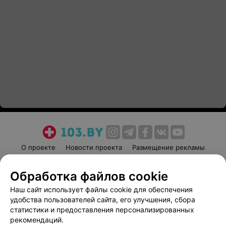
О проекте
Новости проекта
Размещение рекламы
Медицинский маркетинг
Публичный договор
Обработка файлов cookie
Пользовательское соглашение
Способы оплаты
Наш сайт использует файлы cookie для обеспечения
Вакансии
Партнеры
удобства пользователей сайта, его улучшения, сбора
Написать руководителю 103.by
статистики и предоставления персонализированных
Написать в поддержку
рекомендаций.