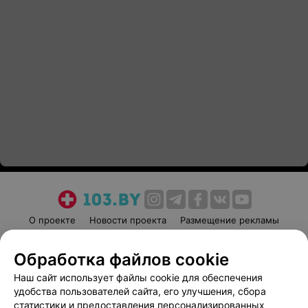
О проекте
Новости проекта
Размещение рекламы
Медицинский маркетинг
Публичный договор
Обработка файлов cookie
Пользовательское соглашение
Способы оплаты
Наш сайт использует файлы cookie для обеспечения
Вакансии
Партнеры
удобства пользователей сайта, его улучшения, сбора
Написать руководителю 103.by
статистики и предоставления персонализированных