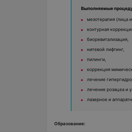
Выполняемые процед
мезотерапия (лица и
контурная коррекци
биоревитализация,
нитевой лифтинг,
пилинги,
коррекция мимичес
лечение гипергидро
лечение розацеа и у
лазерное и аппарат
Образование: