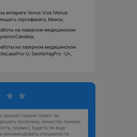
на аппарате Venus Viva (Venus
ующего сертификата, Минск;
 работы на лазерном медицинском
yneronCandela;
 работы на лазерном медицинском
leLasePro-U, GentleYagPro -U»,