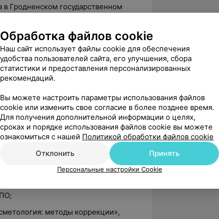
ба в Гродненском государственном
Обработка файлов cookie
сертификаты:
Наш сайт использует файлы cookie для обеспечения
удобства пользователей сайта, его улучшения, сбора
Терапия», БелМАПО;
статистики и предоставления персонализированных
«Дерматовенерология», БелМАПО;
рекомендаций.
«Основы косметологии. Методы
Вы можете настроить параметры использования файлов
татков», БелМАПО;
cookie или изменить свое согласие в более позднее время.
Для получения дополнительной информации о целях,
 научно-практическая конференция
сроках и порядке использования файлов cookie вы можете
й медицины, комплексная ANTI-
ознакомиться с нашей
Политикой обработки файлов cookie
LORGA», Минск;
Отклонить
Принять
урс по применению препарата
Персональные настройки Cookie
Лазерные технологии в косметологии и
ПО;
Косметология: методы коррекции»,