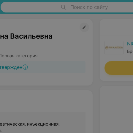
Поиск по сайту
яна Васильевна
NI
Бре
Первая категория
твержден
евтическая, инъекционная,
.