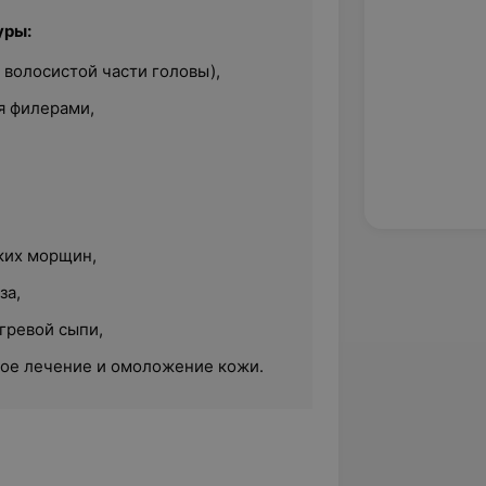
уры:
 волосистой части головы),
я филерами,
ких морщин,
за,
гревой сыпи,
ное лечение и омоложение кожи.