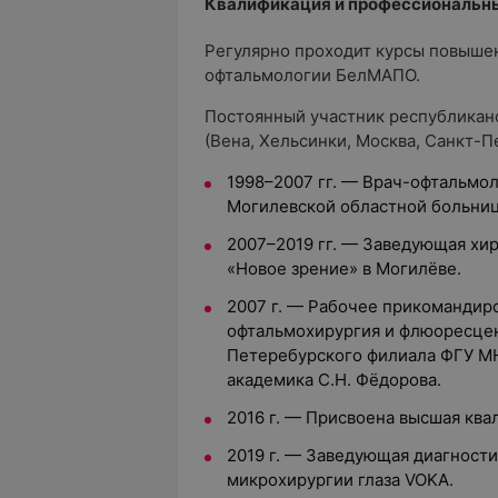
Квалификация и профессиональн
Регулярно проходит курсы повыше
офтальмологии БелМАПО.
Постоянный участник республикан
(Вена, Хельсинки, Москва, Санкт-П
1998–2007 гг. — Врач-офтальмол
Могилевской областной больни
2007–2019 гг. — Заведующая хи
«Новое зрение» в Могилёве.
2007 г. — Рабочее прикомандир
офтальмохирургия и флюоресцен
Петеребурского филиала ФГУ МН
академика С.Н. Фёдорова.
2016 г. — Присвоена высшая ква
2019 г. — Заведующая диагност
микрохирургии глаза VOKA.