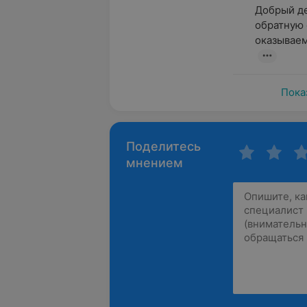
Добрый де
обратную 
оказываем
Пока
Поделитесь
мнением