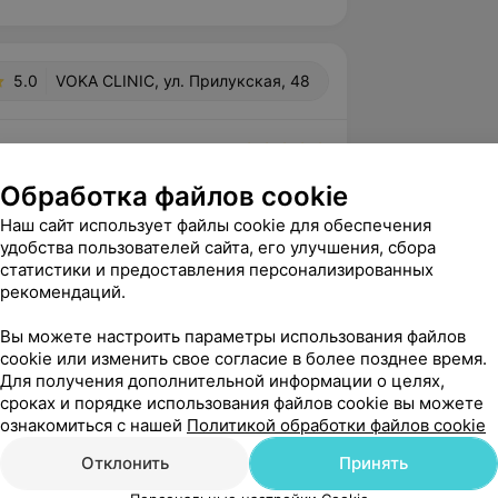
5.0
VOKA CLINIC, ул. Прилукская, 48
овна
вержден
Рекомендую
Обработка файлов cookie
Хотелось бы выразить огромную 
Наш сайт использует файлы cookie для обеспечения
 врачу клиники  VOKA Ширяевой 
удобства пользователей сайта, его улучшения, сбора
ировне и команде меди...
статистики и предоставления персонализированных
л. Прилукская, 48
рекомендаций.
крохирургии «VOKA»
Вы можете настроить параметры использования файлов
нь! Благодарим, что нашли время для 
cookie или изменить свое согласие в более позднее время.
Для получения дополнительной информации о целях,
высоко оценили работу наших 
сроках и порядке использования файлов cookie вы можете
тов. Крепкого Вам здоровья и ...
ознакомиться с нашей
Политикой обработки файлов cookie
Отклонить
Принять
ла
вержден