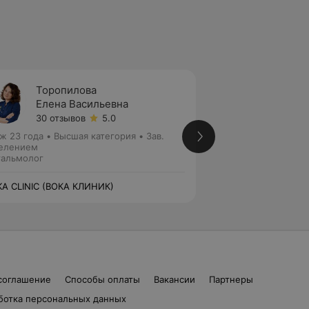
Торопилова
Гусев
Елена Васильевна
Юлия 
30 отзывов
5.0
1 отзыв
ж 23 года
•
Высшая категория
•
Зав.
Стаж 27 лет
•
Выс
елением
медицинских наук
альмолог
Офтальмолог
A CLINIC (ВОКА КЛИНИК)
VOKA CLINIC (ВОК
соглашение
Способы оплаты
Вакансии
Партнеры
ботка персональных данных