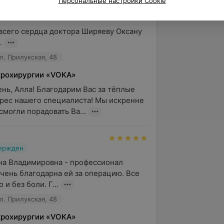
Персональные настройки Cookie
ение катаракты на глазах с заменой 
всего сердца доктора Ширяеву Оксану 
.
л. Прилукская, 48
крохирургии «VOKA»
нь, Алла! Благодарим Вас за тёплые 
дрес нашего специалиста! Мы искренне 
смогли порадовать Ва...
вержден
а Владимировна - профессионал 
Очень благодарна ей за операцию. Все 
и без боли. Г...
л. Прилукская, 48
крохирургии «VOKA»