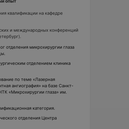
ый опыт
ния квалификации на кафедре
ских и международных конференций
етербург).
ог отделения микрохирургии глаза
цы.
рургическим отделением клиника
ование по теме «Лазерная
тная ангиография» на базе Санкт-
ТК «Микрохирургии глаза» им.
лификационная категория.
ического отделения Центра