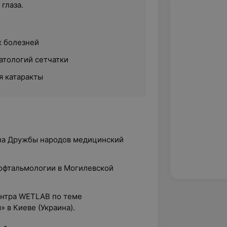
глаза.
х болезней
атологий сетчатки
 катаракты
ена Дружбы народов медицинский
 офтальмологии в Могилевской
ентра WETLAB по теме
 в Киеве (Украина).