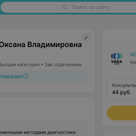
Поиск по сайту
Оксана Владимировна
VO
Ми
Высшая категория • Зав. отделением
твержден
Консульта
44 руб.
еменными методами диагностики