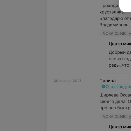
Проходила леч
хрусталика.

Благодарю от 
Владимировн..
VOKA CLINIC, у
Центр ми
Добрый де
слова в а
рады, что 
Полина
30 января 2026
Отзыв подт
Ширяева Оксан
своего дела. 
прошло быстро 
VOKA CLINIC, у
Центр ми