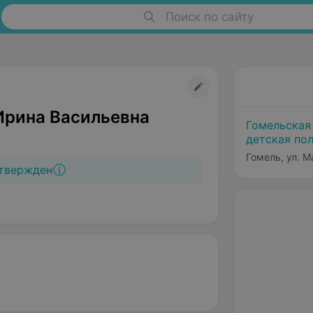
Поиск по сайту
Ирина Васильевна
Гомельская
детская по
Гомель, ул. М
твержден