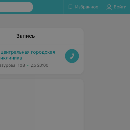
Избранное
Войти
Запись
 центральная городская
ликлиника
азурова, 10В
до 20:00