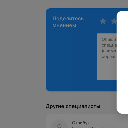
Поделитесь
мнением
Другие специалисты
Стрибук