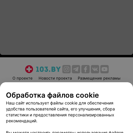
О проекте
Новости проекта
Размещение рекламы
Медицинский маркетинг
Публичный договор
Обработка файлов cookie
Пользовательское соглашение
Способы оплаты
Наш сайт использует файлы cookie для обеспечения
Вакансии
Партнеры
удобства пользователей сайта, его улучшения, сбора
Написать руководителю 103.by
статистики и предоставления персонализированных
Написать в поддержку
рекомендаций.
Персональные настройки cookie
Вы можете настроить параметры использования файлов